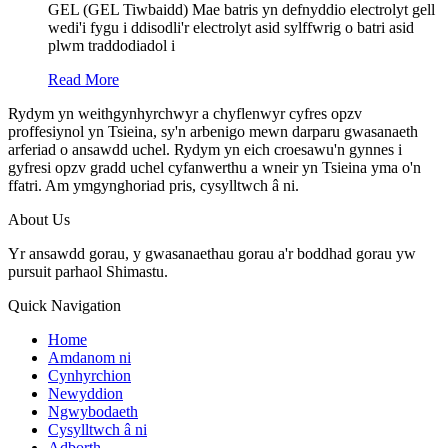
GEL (GEL Tiwbaidd) Mae batris yn defnyddio electrolyt gell
wedi'i fygu i ddisodli'r electrolyt asid sylffwrig o batri asid
plwm traddodiadol i
Read More
Rydym yn weithgynhyrchwyr a chyflenwyr cyfres opzv
proffesiynol yn Tsieina, sy'n arbenigo mewn darparu gwasanaeth
arferiad o ansawdd uchel. Rydym yn eich croesawu'n gynnes i
gyfresi opzv gradd uchel cyfanwerthu a wneir yn Tsieina yma o'n
ffatri. Am ymgynghoriad pris, cysylltwch â ni.
About Us
Yr ansawdd gorau, y gwasanaethau gorau a'r boddhad gorau yw
pursuit parhaol Shimastu.
Quick Navigation
Home
Amdanom ni
Cynhyrchion
Newyddion
Ngwybodaeth
Cysylltwch â ni
Adborth