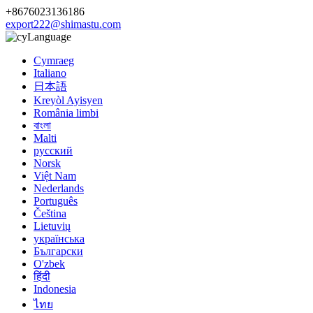
+8676023136186
export222@shimastu.com
Language
Cymraeg
Italiano
日本語
Kreyòl Ayisyen
România limbi
বাংলা
Malti
русский
Norsk
Việt Nam
Nederlands
Português
Čeština
Lietuvių
українська
Български
O'zbek
हिंदी
Indonesia
ไทย