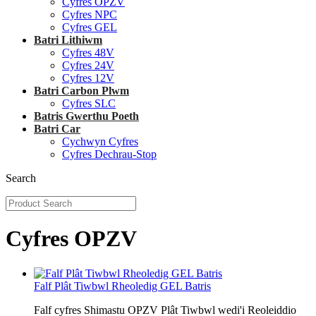
Cyfres OPZV
Cyfres NPC
Cyfres GEL
Batri Lithiwm
Cyfres 48V
Cyfres 24V
Cyfres 12V
Batri Carbon Plwm
Cyfres SLC
Batris Gwerthu Poeth
Batri Car
Cychwyn Cyfres
Cyfres Dechrau-Stop
Search
Cyfres OPZV
Falf Plât Tiwbwl Rheoledig GEL Batris
Falf cyfres Shimastu OPZV Plât Tiwbwl wedi'i Reoleiddio