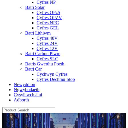
Cyfres NP
Batri Solar
Cyfres OPzS
Cyfres OPZV
Cyfres NPC
Cyfres GEL
Batri Lithiwm
Cyfres 48V
Cyfres 24V
Cyfres 12V
Batri Carbon Plwm
Cyfres SLC
Batris Gwerthu Poeth
Batri Car
Cychwyn Cyfres
Cyfres Dechrau-Stop
Newyddion
Ngwybodaeth
Cysylltwch â ni
Adborth