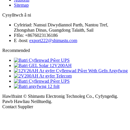
Sitemap
Cysylltwch â ni
Cyfeiriad: Nansui Diwydiannol Parth, Nantou Tref,
Zhongshan Dinas, Guangdong Talaith, Sail
Ffôn: +8676023136186
E -bost:
export222@shimastu.com
Recommended
Hawlfraint © Shimastu Electronig Technoleg Co., Cyfyngedig.
Pawb Hawliau Neilltuedig.
Contact Supplier