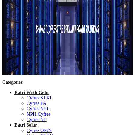
Categories
Batri Wrth Gefn
Cyfres STXL
Cyfres FA
Cyfres NPL
NPH Cyfres
Cyfres NP
Batri Solar
Cyfres OPzS