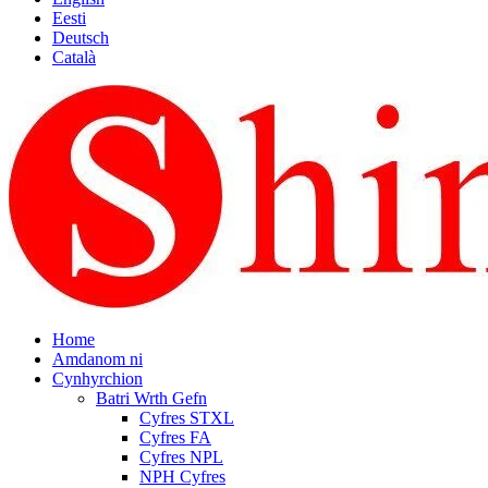
Eesti
Deutsch
Català
Home
Amdanom ni
Cynhyrchion
Batri Wrth Gefn
Cyfres STXL
Cyfres FA
Cyfres NPL
NPH Cyfres