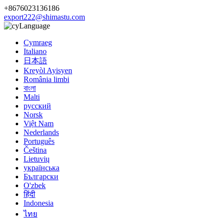
+8676023136186
export222@shimastu.com
Language
Cymraeg
Italiano
日本語
Kreyòl Ayisyen
România limbi
বাংলা
Malti
русский
Norsk
Việt Nam
Nederlands
Português
Čeština
Lietuvių
українська
Български
O'zbek
हिंदी
Indonesia
ไทย