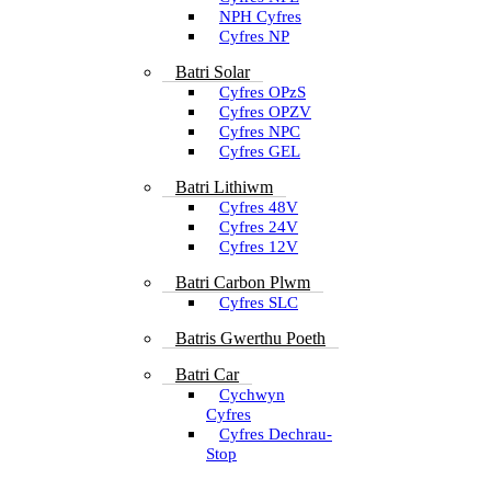
NPH Cyfres
Cyfres NP
Batri Solar
Cyfres OPzS
Cyfres OPZV
Cyfres NPC
Cyfres GEL
Batri Lithiwm
Cyfres 48V
Cyfres 24V
Cyfres 12V
Batri Carbon Plwm
Cyfres SLC
Batris Gwerthu Poeth
Batri Car
Cychwyn
Cyfres
Cyfres Dechrau-
Stop