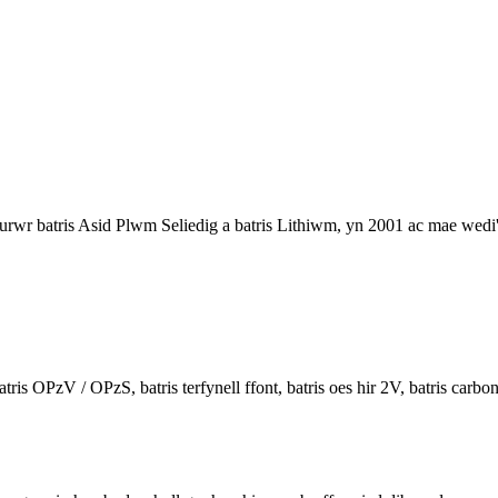
rwr batris Asid Plwm Seliedig a batris Lithiwm, yn 2001 ac mae wedi'
OPzV / OPzS, batris terfynell ffont, batris oes hir 2V, batris carbon p