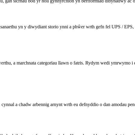
u, gan sicrhau bod yr holl gynhyrchion yn berfformiad dibynadwy ac 
wasanaethu yn y diwydiant storio ynni a phŵer wrth gefn fel UPS / EPS
thu, a marchnata categorïau llawn o fatris. Rydym wedi ymrwymo i d
n cynnal a chadw arbennig arnynt wrth eu defnyddio o dan amodau penodo