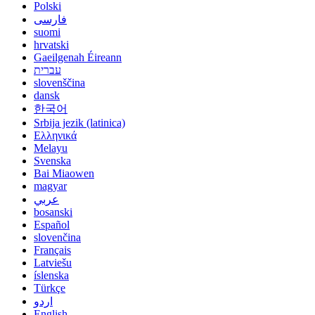
Polski
فارسی
suomi
hrvatski
Gaeilgenah Éireann
עברית
slovenščina
dansk
한국어
Srbija jezik (latinica)
Ελληνικά
Melayu
Svenska
Bai Miaowen
magyar
عربي
bosanski
Español
slovenčina
Français
Latviešu
íslenska
Türkçe
اردو
English