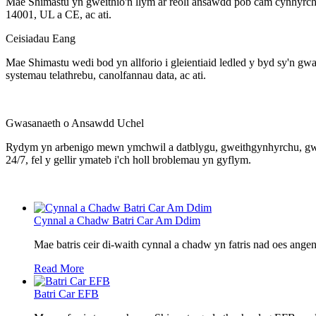
Mae Shimastu yn gweithio'n llym ar reoli ansawdd pob cam cynhyrch
14001, UL a CE, ac ati.
Ceisiadau Eang
Mae Shimastu wedi bod yn allforio i gleientiaid ledled y byd sy'n g
systemau telathrebu, canolfannau data, ac ati.
Gwasanaeth o Ansawdd Uchel
Rydym yn arbenigo mewn ymchwil a datblygu, gweithgynhyrchu, gwer
24/7, fel y gellir ymateb i'ch holl broblemau yn gyflym.
Cynnal a Chadw Batri Car Am Ddim
Mae batris ceir di-waith cynnal a chadw yn fatris nad oes ange
Read More
Batri Car EFB