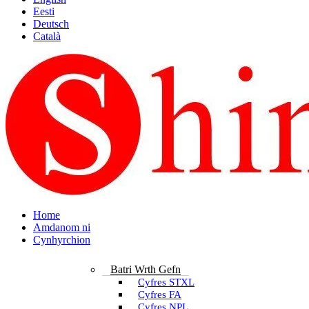
Eesti
Deutsch
Català
Home
Amdanom ni
Cynhyrchion
Batri Wrth Gefn
Cyfres STXL
Cyfres FA
Cyfres NPL