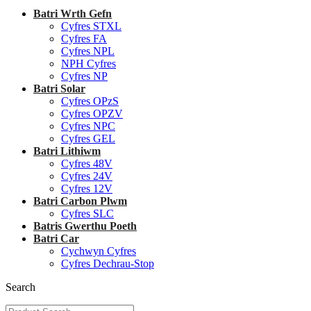
Batri Wrth Gefn
Cyfres STXL
Cyfres FA
Cyfres NPL
NPH Cyfres
Cyfres NP
Batri Solar
Cyfres OPzS
Cyfres OPZV
Cyfres NPC
Cyfres GEL
Batri Lithiwm
Cyfres 48V
Cyfres 24V
Cyfres 12V
Batri Carbon Plwm
Cyfres SLC
Batris Gwerthu Poeth
Batri Car
Cychwyn Cyfres
Cyfres Dechrau-Stop
Search