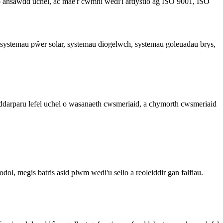
o ansawdd uchel, ac mae'r cwmni wedi'i ardystio ag ISO 9001, ISO
, systemau pŵer solar, systemau diogelwch, systemau goleuadau brys,
darparu lefel uchel o wasanaeth cwsmeriaid, a chymorth cwsmeriaid
l, megis batris asid plwm wedi'u selio a reoleiddir gan falfiau.