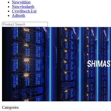
Newyddion
Ngwybodaeth
Cysylltwch â ni
Adborth
Categories