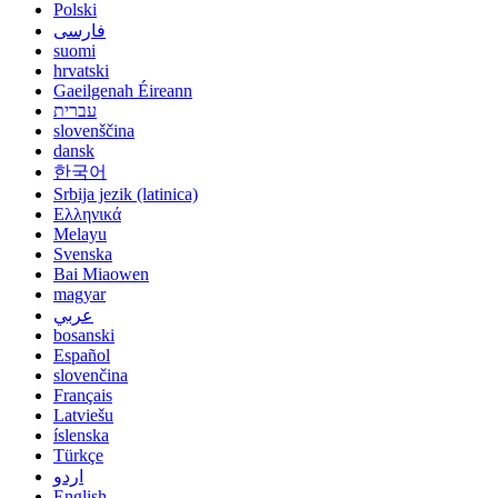
Polski
فارسی
suomi
hrvatski
Gaeilgenah Éireann
עברית
slovenščina
dansk
한국어
Srbija jezik (latinica)
Ελληνικά
Melayu
Svenska
Bai Miaowen
magyar
عربي
bosanski
Español
slovenčina
Français
Latviešu
íslenska
Türkçe
اردو
English