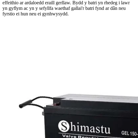
effeithio ar ardaloedd eraill gerllaw. Bydd y batri yn rhedeg i lawr
yn gyflym ac yn y sefyllfa waethaf gallai'r batri fynd ar dân neu
fyrstio ei hun neu ei gynhwysydd.