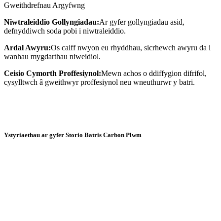
Gweithdrefnau Argyfwng
Niwtraleiddio Gollyngiadau:
Ar gyfer gollyngiadau asid,
defnyddiwch soda pobi i niwtraleiddio.
Ardal Awyru:
Os caiff nwyon eu rhyddhau, sicrhewch awyru da i
wanhau mygdarthau niweidiol.
Ceisio Cymorth Proffesiynol:
Mewn achos o ddiffygion difrifol,
cysylltwch â gweithwyr proffesiynol neu wneuthurwr y batri.
Ystyriaethau ar gyfer Storio Batris Carbon Plwm