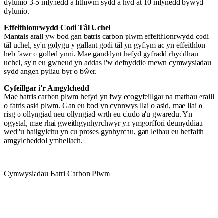
dylunio 3-5 mlynedd a lithiwm sydd â hyd at 10 mlynedd bywyd
dylunio.
Effeithlonrwydd Codi Tâl Uchel
Mantais arall yw bod gan batris carbon plwm effeithlonrwydd codi
tâl uchel, sy'n golygu y gallant godi tâl yn gyflym ac yn effeithlon
heb fawr o golled ynni. Mae ganddynt hefyd gyfradd rhyddhau
uchel, sy'n eu gwneud yn addas i'w defnyddio mewn cymwysiadau
sydd angen pyliau byr o bŵer.
Cyfeillgar i'r Amgylchedd
Mae batris carbon plwm hefyd yn fwy ecogyfeillgar na mathau eraill
o fatris asid plwm. Gan eu bod yn cynnwys llai o asid, mae llai o
risg o ollyngiad neu ollyngiad wrth eu cludo a'u gwaredu. Yn
ogystal, mae rhai gweithgynhyrchwyr yn ymgorffori deunyddiau
wedi'u hailgylchu yn eu proses gynhyrchu, gan leihau eu heffaith
amgylcheddol ymhellach.
Cymwysiadau Batri Carbon Plwm