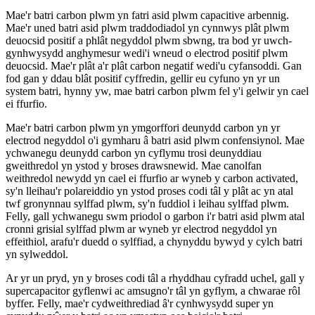
Mae'r batri carbon plwm yn fatri asid plwm capacitive arbennig.
Mae'r uned batri asid plwm traddodiadol yn cynnwys plât plwm
deuocsid positif a phlât negyddol plwm sbwng, tra bod yr uwch-
gynhwysydd anghymesur wedi'i wneud o electrod positif plwm
deuocsid. Mae'r plât a'r plât carbon negatif wedi'u cyfansoddi. Gan
fod gan y ddau blât positif cyffredin, gellir eu cyfuno yn yr un
system batri, hynny yw, mae batri carbon plwm fel y'i gelwir yn cael
ei ffurfio.
Mae'r batri carbon plwm yn ymgorffori deunydd carbon yn yr
electrod negyddol o'i gymharu â batri asid plwm confensiynol. Mae
ychwanegu deunydd carbon yn cyflymu trosi deunyddiau
gweithredol yn ystod y broses drawsnewid. Mae canolfan
weithredol newydd yn cael ei ffurfio ar wyneb y carbon activated,
sy'n lleihau'r polareiddio yn ystod proses codi tâl y plât ac yn atal
twf gronynnau sylffad plwm, sy'n fuddiol i leihau sylffad plwm.
Felly, gall ychwanegu swm priodol o garbon i'r batri asid plwm atal
cronni grisial sylffad plwm ar wyneb yr electrod negyddol yn
effeithiol, arafu'r duedd o sylffiad, a chynyddu bywyd y cylch batri
yn sylweddol.
Ar yr un pryd, yn y broses codi tâl a rhyddhau cyfradd uchel, gall y
supercapacitor gyflenwi ac amsugno'r tâl yn gyflym, a chwarae rôl
byffer. Felly, mae'r cydweithrediad â'r cynhwysydd super yn