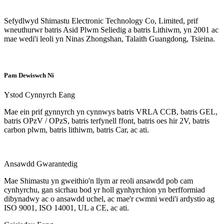
Sefydlwyd Shimastu Electronic Technology Co, Limited, prif
wneuthurwr batris Asid Plwm Seliedig a batris Lithiwm, yn 2001 ac
mae wedi'i leoli yn Ninas Zhongshan, Talaith Guangdong, Tsieina.
Pam Dewiswch Ni
Ystod Cynnyrch Eang
Mae ein prif gynnyrch yn cynnwys batris VRLA CCB, batris GEL,
batris OPzV / OPzS, batris terfynell ffont, batris oes hir 2V, batris
carbon plwm, batris lithiwm, batris Car, ac ati.
Ansawdd Gwarantedig
Mae Shimastu yn gweithio'n llym ar reoli ansawdd pob cam
cynhyrchu, gan sicrhau bod yr holl gynhyrchion yn berfformiad
dibynadwy ac o ansawdd uchel, ac mae'r cwmni wedi'i ardystio ag
ISO 9001, ISO 14001, UL a CE, ac ati.