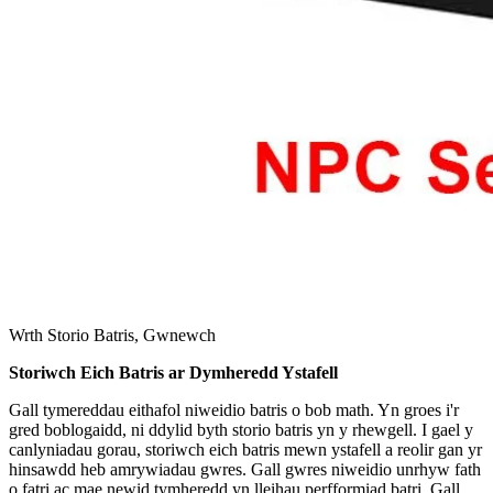
Wrth Storio Batris, Gwnewch
Storiwch Eich Batris ar Dymheredd Ystafell
Gall tymereddau eithafol niweidio batris o bob math. Yn groes i'r
gred boblogaidd, ni ddylid byth storio batris yn y rhewgell. I gael y
canlyniadau gorau, storiwch eich batris mewn ystafell a reolir gan yr
hinsawdd heb amrywiadau gwres. Gall gwres niweidio unrhyw fath
o fatri ac mae newid tymheredd yn lleihau perfformiad batri. Gall