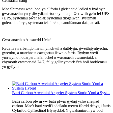
Ceisiadau Eang
Mae Shimastu wedi bod yn allforio i gleientiaid ledled y byd sy'n
gwasanaethu yn y diwydiant storio ynni a phŵer wrth gefn fel UPS
/ EPS, systemau pŵer solar, systemau diogelwch, systemau
goleuadau brys, systemau telathrebu, canolfannau data, ac ati.
Gwasanaeth o Ansawdd Uchel
Rydym yn arbenigo mewn ymchwil a datblygu, gweithgynhyrchu,
gwerthu, a marchnata categorïau llawn o fatris. Rydym wedi
ymrwymo i ddarparu lefel uchel o wasanaeth cwsmeriaid, a
chymorth cwsmeriaid 24/7, fel y gellir ymateb i'ch holl broblemau
yn gyflym.
Batri Carbon Arweiniol Ar gyfer System Storio Ynni a Syst...
Batri carbon plwm yw batri plwm gydag ychwanegiad
carbon. Mae'r batri wedi'i adeiladu mewn ffordd debyg i fatris
Cyfarfod Cyffredinol Blynyddol. Y gwahaniaeth yw bod