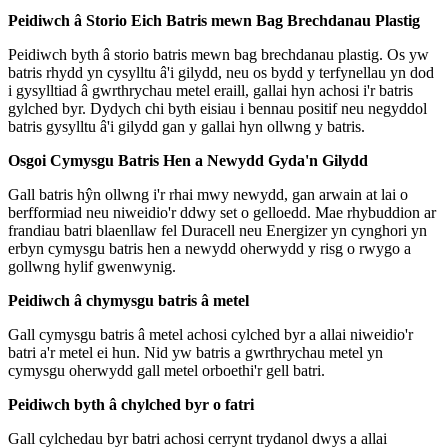
Peidiwch â Storio Eich Batris mewn Bag Brechdanau Plastig
Peidiwch byth â storio batris mewn bag brechdanau plastig. Os yw
batris rhydd yn cysylltu â'i gilydd, neu os bydd y terfynellau yn dod
i gysylltiad â gwrthrychau metel eraill, gallai hyn achosi i'r batris
gylched byr. Dydych chi byth eisiau i bennau positif neu negyddol
batris gysylltu â'i gilydd gan y gallai hyn ollwng y batris.
Osgoi Cymysgu Batris Hen a Newydd Gyda'n Gilydd
Gall batris hŷn ollwng i'r rhai mwy newydd, gan arwain at lai o
berfformiad neu niweidio'r ddwy set o gelloedd. Mae rhybuddion ar
frandiau batri blaenllaw fel Duracell neu Energizer yn cynghori yn
erbyn cymysgu batris hen a newydd oherwydd y risg o rwygo a
gollwng hylif gwenwynig.
Peidiwch â chymysgu batris â metel
Gall cymysgu batris â metel achosi cylched byr a allai niweidio'r
batri a'r metel ei hun. Nid yw batris a gwrthrychau metel yn
cymysgu oherwydd gall metel orboethi'r gell batri.
Peidiwch byth â chylched byr o fatri
Gall cylchedau byr batri achosi cerrynt trydanol dwys a allai