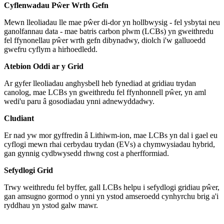
Cyflenwadau Pŵer Wrth Gefn
Mewn lleoliadau lle mae pŵer di-dor yn hollbwysig - fel ysbytai neu
ganolfannau data - mae batris carbon plwm (LCBs) yn gweithredu
fel ffynonellau pŵer wrth gefn dibynadwy, diolch i'w galluoedd
gwefru cyflym a hirhoedledd.
Atebion Oddi ar y Grid
Ar gyfer lleoliadau anghysbell heb fynediad at gridiau trydan
canolog, mae LCBs yn gweithredu fel ffynhonnell pŵer, yn aml
wedi'u paru â gosodiadau ynni adnewyddadwy.
Cludiant
Er nad yw mor gyffredin â Lithiwm-ion, mae LCBs yn dal i gael eu
cyflogi mewn rhai cerbydau trydan (EVs) a chymwysiadau hybrid,
gan gynnig cydbwysedd rhwng cost a pherfformiad.
Sefydlogi Grid
Trwy weithredu fel byffer, gall LCBs helpu i sefydlogi gridiau pŵer,
gan amsugno gormod o ynni yn ystod amseroedd cynhyrchu brig a'i
ryddhau yn ystod galw mawr.