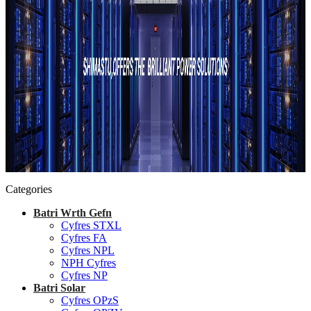
Categories
Batri Wrth Gefn
Cyfres STXL
Cyfres FA
Cyfres NPL
NPH Cyfres
Cyfres NP
Batri Solar
Cyfres OPzS