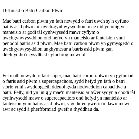
Diffiniad o Batri Carbon Plwm
Mae batri carbon plwm yn fath newydd o fatri uwch sy'n cyfuno
batris asid plwm ac uwch-gynhwysyddion: mae nid yn unig yn
manteisio ar godi tâl cynhwysedd mawr cyflym o
uwchgynwysyddion ond hefyd yn manteisio ar fanteision ynni
penodol batris asid plwm. Mae batri carbon plwm yn gymysgedd o
uwchgynwysyddion anghymesur a batris asid plwm gan
ddefnyddio'r cysylltiad cyfochrog mewnol.
Fel math newydd o fatri super, mae batri carbon-plwm yn gyfuniad
o fatris asid plwm a supercapacitors, sydd hefyd yn fath o batri
storio ynni swyddogaeth ddeuol gyda nodweddion capacitive a
batri. Felly, nid yn unig y mae'n manteisio ar bŵer sydyn a chodi tâl
cynhwysedd mawr o supercapacitors ond hefyd yn manteisio ar
fanteision ynni batris asid plwm, y gellir eu gwefru'n llawn mewn
awr ac sydd â pherfformiad gwefr a rhyddhau da.