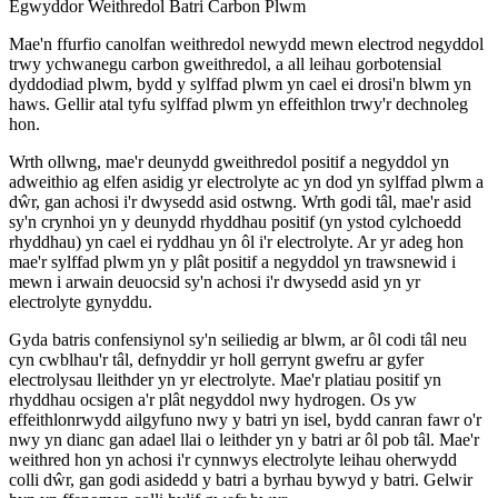
Egwyddor Weithredol Batri Carbon Plwm
Mae'n ffurfio canolfan weithredol newydd mewn electrod negyddol
trwy ychwanegu carbon gweithredol, a all leihau gorbotensial
dyddodiad plwm, bydd y sylffad plwm yn cael ei drosi'n blwm yn
haws. Gellir atal tyfu sylffad plwm yn effeithlon trwy'r dechnoleg
hon.
Wrth ollwng, mae'r deunydd gweithredol positif a negyddol yn
adweithio ag elfen asidig yr electrolyte ac yn dod yn sylffad plwm a
dŵr, gan achosi i'r dwysedd asid ostwng. Wrth godi tâl, mae'r asid
sy'n crynhoi yn y deunydd rhyddhau positif (yn ystod cylchoedd
rhyddhau) yn cael ei ryddhau yn ôl i'r electrolyte. Ar yr adeg hon
mae'r sylffad plwm yn y plât positif a negyddol yn trawsnewid i
mewn i arwain deuocsid sy'n achosi i'r dwysedd asid yn yr
electrolyte gynyddu.
Gyda batris confensiynol sy'n seiliedig ar blwm, ar ôl codi tâl neu
cyn cwblhau'r tâl, defnyddir yr holl gerrynt gwefru ar gyfer
electrolysau lleithder yn yr electrolyte. Mae'r platiau positif yn
rhyddhau ocsigen a'r plât negyddol nwy hydrogen. Os yw
effeithlonrwydd ailgyfuno nwy y batri yn isel, bydd canran fawr o'r
nwy yn dianc gan adael llai o leithder yn y batri ar ôl pob tâl. Mae'r
weithred hon yn achosi i'r cynnwys electrolyte leihau oherwydd
colli dŵr, gan godi asidedd y batri a byrhau bywyd y batri. Gelwir