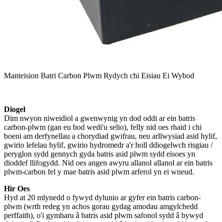
Manteision Batri Carbon Plwm Rydych chi Eisiau Ei Wybod
Diogel
Dim nwyon niweidiol a gwenwynig yn dod oddi ar ein batris
carbon-plwm (gan eu bod wedi'u selio), felly nid oes rhaid i chi
boeni am derfynellau a chorydiad gwifrau, neu arllwysiad asid hylif,
gwirio lefelau hylif, gwirio hydromedr a'r holl ddiogelwch risgiau /
peryglon sydd gennych gyda batris asid plwm sydd eisoes yn
dioddef llifogydd. Nid oes angen awyru allanol allanol ar ein batris
plwm-carbon fel y mae batris asid plwm arferol yn ei wneud.
Hir Oes
Hyd at 20 mlynedd o fywyd dylunio ar gyfer ein batris carbon-
plwm (wrth redeg yn achos gorau gydag amodau amgylchedd
perffaith), o'i gymharu â batris asid plwm safonol sydd â bywyd