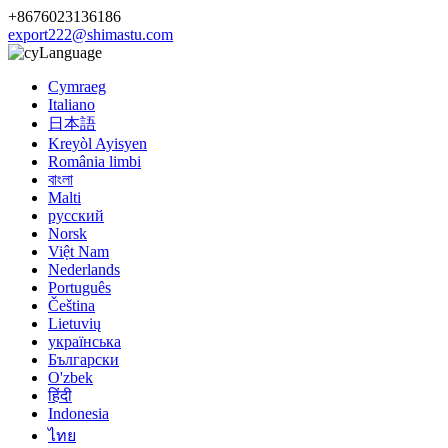
+8676023136186
export222@shimastu.com
Language
Cymraeg
Italiano
日本語
Kreyòl Ayisyen
România limbi
বাংলা
Malti
русский
Norsk
Việt Nam
Nederlands
Português
Čeština
Lietuvių
українська
Български
O'zbek
हिंदी
Indonesia
ไทย