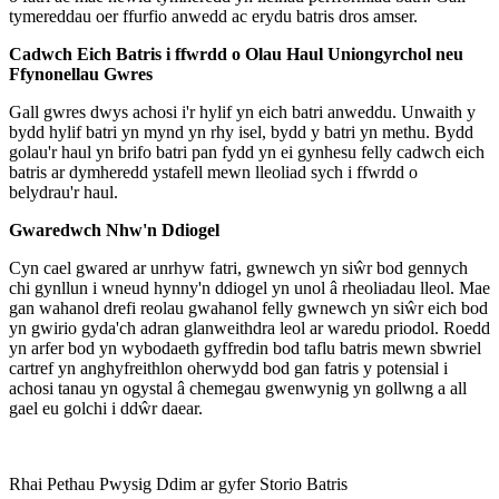
tymereddau oer ffurfio anwedd ac erydu batris dros amser.
Cadwch Eich Batris i ffwrdd o Olau Haul Uniongyrchol neu
Ffynonellau Gwres
Gall gwres dwys achosi i'r hylif yn eich batri anweddu. Unwaith y
bydd hylif batri yn mynd yn rhy isel, bydd y batri yn methu. Bydd
golau'r haul yn brifo batri pan fydd yn ei gynhesu felly cadwch eich
batris ar dymheredd ystafell mewn lleoliad sych i ffwrdd o
belydrau'r haul.
Gwaredwch Nhw'n Ddiogel
Cyn cael gwared ar unrhyw fatri, gwnewch yn siŵr bod gennych
chi gynllun i wneud hynny'n ddiogel yn unol â rheoliadau lleol. Mae
gan wahanol drefi reolau gwahanol felly gwnewch yn siŵr eich bod
yn gwirio gyda'ch adran glanweithdra leol ar waredu priodol. Roedd
yn arfer bod yn wybodaeth gyffredin bod taflu batris mewn sbwriel
cartref yn anghyfreithlon oherwydd bod gan fatris y potensial i
achosi tanau yn ogystal â chemegau gwenwynig yn gollwng a all
gael eu golchi i ddŵr daear.
Rhai Pethau Pwysig Ddim ar gyfer Storio Batris