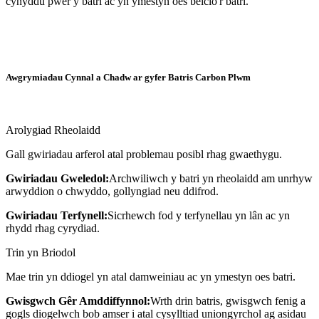
cynyddu pŵer y batri ac yn ymestyn oes beicio'r batri.
Awgrymiadau Cynnal a Chadw ar gyfer Batris Carbon Plwm
Arolygiad Rheolaidd
Gall gwiriadau arferol atal problemau posibl rhag gwaethygu.
Gwiriadau Gweledol:
Archwiliwch y batri yn rheolaidd am unrhyw
arwyddion o chwyddo, gollyngiad neu ddifrod.
Gwiriadau Terfynell:
Sicrhewch fod y terfynellau yn lân ac yn
rhydd rhag cyrydiad.
Trin yn Briodol
Mae trin yn ddiogel yn atal damweiniau ac yn ymestyn oes batri.
Gwisgwch Gêr Amddiffynnol:
Wrth drin batris, gwisgwch fenig a
gogls diogelwch bob amser i atal cysylltiad uniongyrchol ag asidau