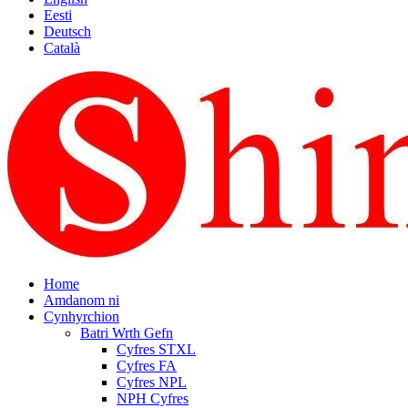
Eesti
Deutsch
Català
Home
Amdanom ni
Cynhyrchion
Batri Wrth Gefn
Cyfres STXL
Cyfres FA
Cyfres NPL
NPH Cyfres