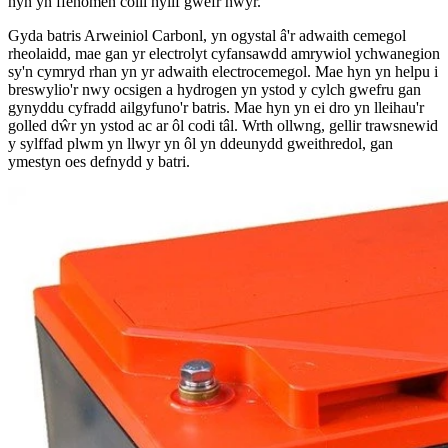
hyn yn ffenomen colli hylif gwefr hwyr.
Gyda batris Arweiniol Carbonl, yn ogystal â'r adwaith cemegol
rheolaidd, mae gan yr electrolyt cyfansawdd amrywiol ychwanegion
sy'n cymryd rhan yn yr adwaith electrocemegol. Mae hyn yn helpu i
breswylio'r nwy ocsigen a hydrogen yn ystod y cylch gwefru gan
gynyddu cyfradd ailgyfuno'r batris. Mae hyn yn ei dro yn lleihau'r
golled dŵr yn ystod ac ar ôl codi tâl. Wrth ollwng, gellir trawsnewid
y sylffad plwm yn llwyr yn ôl yn ddeunydd gweithredol, gan
ymestyn oes defnydd y batri.