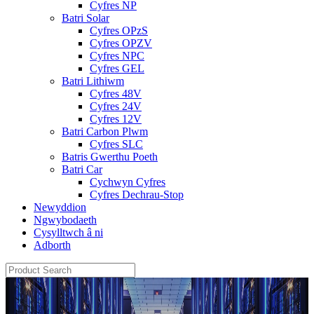
Cyfres NP
Batri Solar
Cyfres OPzS
Cyfres OPZV
Cyfres NPC
Cyfres GEL
Batri Lithiwm
Cyfres 48V
Cyfres 24V
Cyfres 12V
Batri Carbon Plwm
Cyfres SLC
Batris Gwerthu Poeth
Batri Car
Cychwyn Cyfres
Cyfres Dechrau-Stop
Newyddion
Ngwybodaeth
Cysylltwch â ni
Adborth