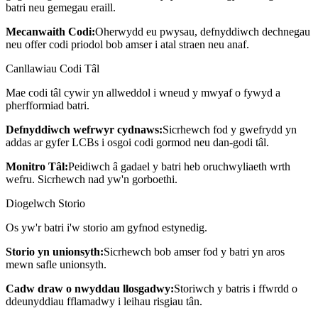
batri neu gemegau eraill.
Mecanwaith Codi:
Oherwydd eu pwysau, defnyddiwch dechnegau
neu offer codi priodol bob amser i atal straen neu anaf.
Canllawiau Codi Tâl
Mae codi tâl cywir yn allweddol i wneud y mwyaf o fywyd a
pherfformiad batri.
Defnyddiwch wefrwyr cydnaws:
Sicrhewch fod y gwefrydd yn
addas ar gyfer LCBs i osgoi codi gormod neu dan-godi tâl.
Monitro Tâl:
Peidiwch â gadael y batri heb oruchwyliaeth wrth
wefru. Sicrhewch nad yw'n gorboethi.
Diogelwch Storio
Os yw'r batri i'w storio am gyfnod estynedig.
Storio yn unionsyth:
Sicrhewch bob amser fod y batri yn aros
mewn safle unionsyth.
Cadw draw o nwyddau llosgadwy:
Storiwch y batris i ffwrdd o
ddeunyddiau fflamadwy i leihau risgiau tân.