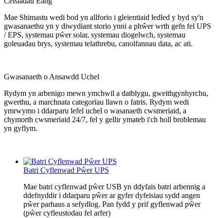
Ceisiadau Eang
Mae Shimastu wedi bod yn allforio i gleientiaid ledled y byd sy'n
gwasanaethu yn y diwydiant storio ynni a phŵer wrth gefn fel UPS
/ EPS, systemau pŵer solar, systemau diogelwch, systemau
goleuadau brys, systemau telathrebu, canolfannau data, ac ati.
Gwasanaeth o Ansawdd Uchel
Rydym yn arbenigo mewn ymchwil a datblygu, gweithgynhyrchu,
gwerthu, a marchnata categorïau llawn o fatris. Rydym wedi
ymrwymo i ddarparu lefel uchel o wasanaeth cwsmeriaid, a
chymorth cwsmeriaid 24/7, fel y gellir ymateb i'ch holl broblemau
yn gyflym.
Batri Cyflenwad Pŵer UPS
Mae batri cyflenwad pŵer USB yn ddyfais batri arbennig a
ddefnyddir i ddarparu pŵer ar gyfer dyfeisiau sydd angen
pŵer parhaus a sefydlog. Pan fydd y prif gyflenwad pŵer
(pŵer cyfleustodau fel arfer)