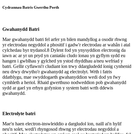
Cydrannau Batris Gwerthu Poeth
Gwahanydd Batri
Mae gwahanydd batri fel arfer yn bilen mandyllog a osodir rhwng
yr electrodau negyddol a phositif i gadw'r electrodau ar wahân i atal
cylchedau byr trydanol.8 Dylent fod yn ynysyddion electronig da
iawn ac ar yr un pryd yn caniatáu cludo ïonau yn gyflym sydd eu
hangen i gwblhau y gylched yn ystod rhyddhau a/neu wefriad y
batri. Gellir cyflawni'r cludiant ïon trwy ddargludedd ïonig cynhenid
​​​​neu drwy drwytho'r gwahanydd ag electrolyt. Wrth i fatris
ddatblygu, mae swyddogaeth gwahanyddion wedi dod yn fwy
cymhleth a heriol. Rhaid gwerthuso nodweddion pob gwahanydd
sydd ar gael yn erbyn gofynion y system batri wrth ddewis
gwahanydd.
Electrolyte batri
Mae'n haen electron-inswleiddio a dargludol ïon, naill ai'n hylif
neu'n solet, wedi'i rhyngosod rhwng yr electrodau negyddol a