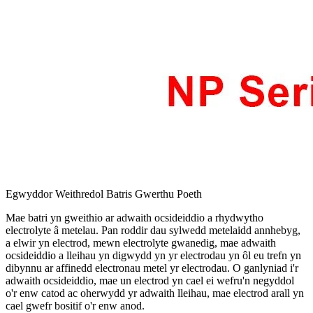
Egwyddor Weithredol Batris Gwerthu Poeth
Mae batri yn gweithio ar adwaith ocsideiddio a rhydwytho
electrolyte â metelau. Pan roddir dau sylwedd metelaidd annhebyg,
a elwir yn electrod, mewn electrolyte gwanedig, mae adwaith
ocsideiddio a lleihau yn digwydd yn yr electrodau yn ôl eu trefn yn
dibynnu ar affinedd electronau metel yr electrodau. O ganlyniad i'r
adwaith ocsideiddio, mae un electrod yn cael ei wefru'n negyddol
o'r enw catod ac oherwydd yr adwaith lleihau, mae electrod arall yn
cael gwefr bositif o'r enw anod.