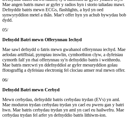
Mae angen batris mawr ar gyfer y radios hyn i storio taliadau mawr.
Defnyddir batris mewn ECGs, flashlights, a hyd yn oed
synwyryddion metel a thân. Mae'r offer hyn yn achub bywydau bob
dydd.
05/
Defnydd Batri mewn Offerynnau Iechyd
Mae sawl defnydd o fatris mewn gwahanol offerynnau iechyd. Mae
aelodau artiffisial, pympiau inswlin, cymhorthion clyw, a dyfeisiau
cymorth falf yn rhai offerynnau sy'n defnyddio batris i weithredu.
Mae batris mercwri yn ddefnyddiol ar gyfer mesuryddion golau
ffotograffig a dyfeisiau electronig fel clociau amser real mewn offer.
06/
Defnydd Batri mewn Cerbyd
Mewn cerbydau, defnyddir batris cerbydau trydan (EVs) yn aml.
Mae moduron trydan cerbydau trydan yn cael eu pweru gan y batri
hwn. Mae batris cerbydau trydan yn aml yn cael eu hailwefru. Mae
cerbydau trydan fel arfer yn defnyddio batris lithiwm-ion.