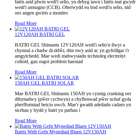
fatris asid plwm wedi'i selio, yn debyg iawn i fatris mat gwydr
wedi'i amsugno (CCB). Oherwydd eu bod wedi'u selio, nid
oes angen gwirio a monitro
Read More
12V120AH BATRI GEL
BATRI GEL Shimastu 12V120AH wedi'i selio'n llwyr a
chynnal a chadw di-ddŵr, dim nwy asid ac yn gyfeillgar i'r
amgylchedd. Mae wedi mabwysiadu technoleg electrolyt
colloid, gan osgoi problem haeniad
Read More
150AH GEL BATRI SOLAR
Mae BATRI GEL Shimastu 150AH yn cynnig cranking oer
dibynadwy (pŵer cychwyn) a chyflenwad pŵer uchaf gyda
pherfformiad beicio uwch. Mae'r gwaith adeiladu cadarn yn
sicrhau y bydd y batri yn parhau i
Read More
Batris Wrth Gefn Mynediad Blaen 12V150AH