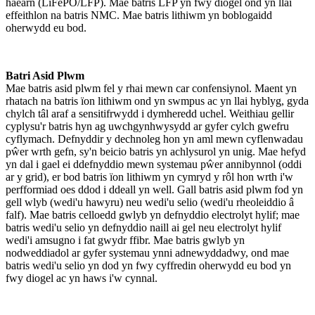
haearn (LiFePO/LFP). Mae batris LFP yn fwy diogel ond yn llai
effeithlon na batris NMC. Mae batris lithiwm yn boblogaidd
oherwydd eu bod.
Batri Asid Plwm
Mae batris asid plwm fel y rhai mewn car confensiynol. Maent yn
rhatach na batris ïon lithiwm ond yn swmpus ac yn llai hyblyg, gyda
chylch tâl araf a sensitifrwydd i dymheredd uchel. Weithiau gellir
cyplysu'r batris hyn ag uwchgynhwysydd ar gyfer cylch gwefru
cyflymach. Defnyddir y dechnoleg hon yn aml mewn cyflenwadau
pŵer wrth gefn, sy'n beicio batris yn achlysurol yn unig. Mae hefyd
yn dal i gael ei ddefnyddio mewn systemau pŵer annibynnol (oddi
ar y grid), er bod batris ïon lithiwm yn cymryd y rôl hon wrth i'w
perfformiad oes ddod i ddeall yn well. Gall batris asid plwm fod yn
gell wlyb (wedi'u hawyru) neu wedi'u selio (wedi'u rheoleiddio â
falf). Mae batris celloedd gwlyb yn defnyddio electrolyt hylif; mae
batris wedi'u selio yn defnyddio naill ai gel neu electrolyt hylif
wedi'i amsugno i fat gwydr ffibr. Mae batris gwlyb yn
nodweddiadol ar gyfer systemau ynni adnewyddadwy, ond mae
batris wedi'u selio yn dod yn fwy cyffredin oherwydd eu bod yn
fwy diogel ac yn haws i'w cynnal.