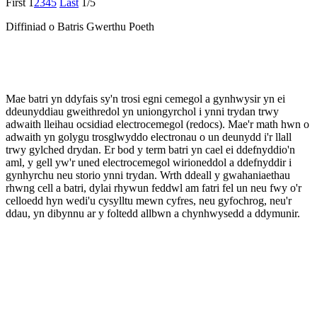
First
1
2
3
4
5
Last
1/5
Diffiniad o Batris Gwerthu Poeth
Mae batri yn ddyfais sy'n trosi egni cemegol a gynhwysir yn ei
ddeunyddiau gweithredol yn uniongyrchol i ynni trydan trwy
adwaith lleihau ocsidiad electrocemegol (redocs). Mae'r math hwn o
adwaith yn golygu trosglwyddo electronau o un deunydd i'r llall
trwy gylched drydan. Er bod y term batri yn cael ei ddefnyddio'n
aml, y gell yw'r uned electrocemegol wirioneddol a ddefnyddir i
gynhyrchu neu storio ynni trydan. Wrth ddeall y gwahaniaethau
rhwng cell a batri, dylai rhywun feddwl am fatri fel un neu fwy o'r
celloedd hyn wedi'u cysylltu mewn cyfres, neu gyfochrog, neu'r
ddau, yn dibynnu ar y foltedd allbwn a chynhwysedd a ddymunir.