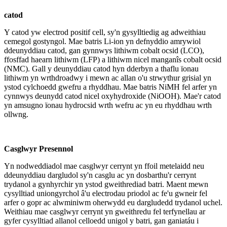
catod
Y catod yw electrod positif cell, sy'n gysylltiedig ag adweithiau
cemegol gostyngol. Mae batris Li-ion yn defnyddio amrywiol
ddeunyddiau catod, gan gynnwys lithiwm cobalt ocsid (LCO),
ffosffad haearn lithiwm (LFP) a lithiwm nicel manganîs cobalt ocsid
(NMC). Gall y deunyddiau catod hyn dderbyn a thaflu ïonau
lithiwm yn wrthdroadwy i mewn ac allan o'u strwythur grisial yn
ystod cylchoedd gwefru a rhyddhau. Mae batris NiMH fel arfer yn
cynnwys deunydd catod nicel oxyhydroxide (NiOOH). Mae'r catod
yn amsugno ïonau hydrocsid wrth wefru ac yn eu rhyddhau wrth
ollwng.
Casglwyr Presennol
Yn nodweddiadol mae casglwyr cerrynt yn ffoil metelaidd neu
ddeunyddiau dargludol sy'n casglu ac yn dosbarthu'r cerrynt
trydanol a gynhyrchir yn ystod gweithrediad batri. Maent mewn
cysylltiad uniongyrchol â'u electrodau priodol ac fe'u gwneir fel
arfer o gopr ac alwminiwm oherwydd eu dargludedd trydanol uchel.
Weithiau mae casglwyr cerrynt yn gweithredu fel terfynellau ar
gyfer cysylltiad allanol celloedd unigol y batri, gan ganiatáu i