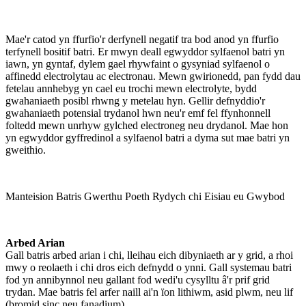
Mae'r catod yn ffurfio'r derfynell negatif tra bod anod yn ffurfio
terfynell bositif batri. Er mwyn deall egwyddor sylfaenol batri yn
iawn, yn gyntaf, dylem gael rhywfaint o gysyniad sylfaenol o
affinedd electrolytau ac electronau. Mewn gwirionedd, pan fydd dau
fetelau annhebyg yn cael eu trochi mewn electrolyte, bydd
gwahaniaeth posibl rhwng y metelau hyn. Gellir defnyddio'r
gwahaniaeth potensial trydanol hwn neu'r emf fel ffynhonnell
foltedd mewn unrhyw gylched electroneg neu drydanol. Mae hon
yn egwyddor gyffredinol a sylfaenol batri a dyma sut mae batri yn
gweithio.
Manteision Batris Gwerthu Poeth Rydych chi Eisiau eu Gwybod
Arbed Arian
Gall batris arbed arian i chi, lleihau eich dibyniaeth ar y grid, a rhoi
mwy o reolaeth i chi dros eich defnydd o ynni. Gall systemau batri
fod yn annibynnol neu gallant fod wedi'u cysylltu â'r prif grid
trydan. Mae batris fel arfer naill ai'n ïon lithiwm, asid plwm, neu lif
(bromid sinc neu fanadium).