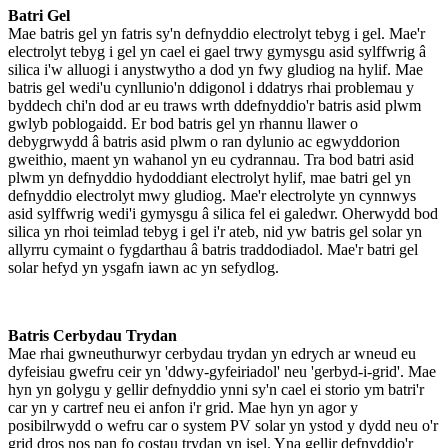
Batri Gel
Mae batris gel yn fatris sy'n defnyddio electrolyt tebyg i gel. Mae'r
electrolyt tebyg i gel yn cael ei gael trwy gymysgu asid sylffwrig â
silica i'w alluogi i anystwytho a dod yn fwy gludiog na hylif. Mae
batris gel wedi'u cynllunio'n ddigonol i ddatrys rhai problemau y
byddech chi'n dod ar eu traws wrth ddefnyddio'r batris asid plwm
gwlyb poblogaidd. Er bod batris gel yn rhannu llawer o
debygrwydd â batris asid plwm o ran dylunio ac egwyddorion
gweithio, maent yn wahanol yn eu cydrannau. Tra bod batri asid
plwm yn defnyddio hydoddiant electrolyt hylif, mae batri gel yn
defnyddio electrolyt mwy gludiog. Mae'r electrolyte yn cynnwys
asid sylffwrig wedi'i gymysgu â silica fel ei galedwr. Oherwydd bod
silica yn rhoi teimlad tebyg i gel i'r ateb, nid yw batris gel solar yn
allyrru cymaint o fygdarthau â batris traddodiadol. Mae'r batri gel
solar hefyd yn ysgafn iawn ac yn sefydlog.
Batris Cerbydau Trydan
Mae rhai gwneuthurwyr cerbydau trydan yn edrych ar wneud eu
dyfeisiau gwefru ceir yn 'ddwy-gyfeiriadol' neu 'gerbyd-i-grid'. Mae
hyn yn golygu y gellir defnyddio ynni sy'n cael ei storio ym batri'r
car yn y cartref neu ei anfon i'r grid. Mae hyn yn agor y
posibilrwydd o wefru car o system PV solar yn ystod y dydd neu o'r
grid dros nos pan fo costau trydan yn isel. Yna gellir defnyddio'r