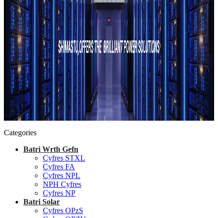
Categories
Batri Wrth Gefn
Cyfres STXL
Cyfres FA
Cyfres NPL
NPH Cyfres
Cyfres NP
Batri Solar
Cyfres OPzS