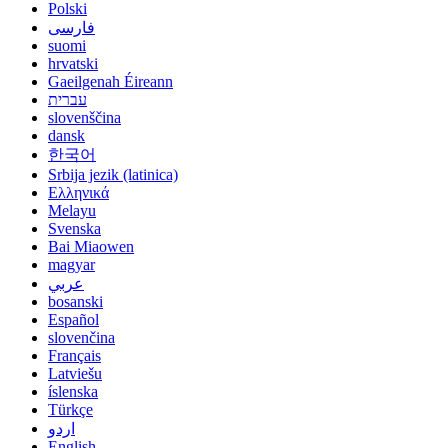
Polski
فارسی
suomi
hrvatski
Gaeilgenah Éireann
עברית
slovenščina
dansk
한국어
Srbija jezik (latinica)
Ελληνικά
Melayu
Svenska
Bai Miaowen
magyar
عربي
bosanski
Español
slovenčina
Français
Latviešu
íslenska
Türkçe
اردو
English