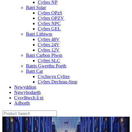
Cyfres NP
Batri Solar
Cyfres OPzS
Cyfres OPZV
Cyfres NPC
Cyfres GEL
Batri Lithiwm
Cyfres 48V
Cyfres 24V
Cyfres 12V
Batri Carbon Plwm
Cyfres SLC
Batris Gwerthu Poeth
Batri Car
Cychwyn Cyfres
Cyfres Dechrau-Stop
Newyddion
Ngwybodaeth
Cysylltwch â ni
Adborth