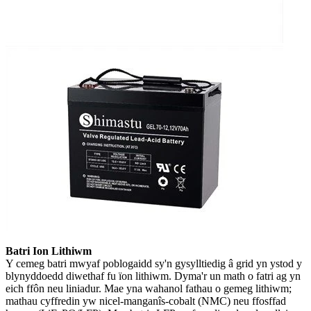
Batri Ion Lithiwm
Y cemeg batri mwyaf poblogaidd sy'n gysylltiedig â grid yn ystod y
blynyddoedd diwethaf fu ïon lithiwm. Dyma'r un math o fatri ag yn
eich ffôn neu liniadur. Mae yna wahanol fathau o gemeg lithiwm;
mathau cyffredin yw nicel-manganîs-cobalt (NMC) neu ffosffad