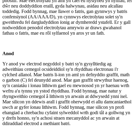
phositif. Mae electrolytau yn aml yn cael eu hystyried yn hylifau, fel
dŵr neu doddyddion eraill, gyda halwynau, asidau neu alcalïau
toddedig. Fodd bynnag, mae llawer o fatris, gan gynnwys y batris
confensiynol (AA/AAA/D), yn cynnwys electrolytau solet sy'n
gweithredu fel dargludyddion ïonig ar dymheredd ystafell. Er y gall
nodweddion penodol electrolytau amrywio ar draws gwahanol
fathau o fatris, mae eu rôl sylfaenol yn aros yr un fath.
Anod
Yr anod yw electrod negyddol y batri sy'n gysylltiedig ag
adweithiau cemegol ocsideiddiol sy'n rhyddhau electronau i'r
cylched allanol. Mae batris li-ion yn aml yn defnyddio graffit, math
o garbon (C) fel deunydd anod. Mae gan graffit strwythur haenog,
sy'n caniatáu i ïonau lithiwm gael eu mewnosod yn yr haenau wrth
wefru a'u tynnu yn ystod rhyddhau. Fodd bynnag, mae natur y
rhyngweithio cemegol â lithiwm yn arwain at ddwysedd ynni isel.
Mae silicon yn ddewis arall i graffit oherwydd ei allu damcaniaethol
uwch ar gyfer ïonau lithiwm. Fodd bynnag, mae silicon yn profi
ehangiad a chrebachu cyfaint sylweddol wrth godi tâl a gollwng yn
y drefn honno, sy'n achosi straen mecanyddol ac yn arwain at
ddiraddiad electrod a methiant batri.