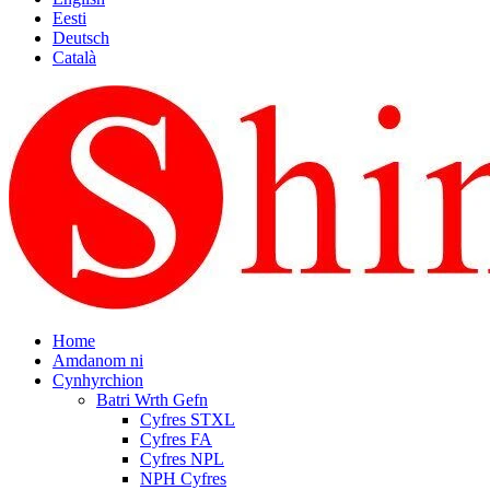
Eesti
Deutsch
Català
Home
Amdanom ni
Cynhyrchion
Batri Wrth Gefn
Cyfres STXL
Cyfres FA
Cyfres NPL
NPH Cyfres