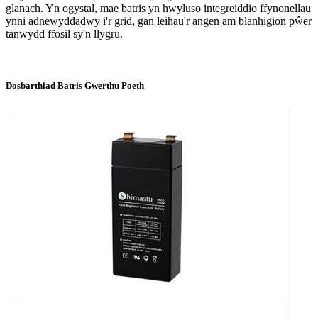
glanach. Yn ogystal, mae batris yn hwyluso integreiddio ffynonellau
ynni adnewyddadwy i'r grid, gan leihau'r angen am blanhigion pŵer
tanwydd ffosil sy'n llygru.
Dosbarthiad Batris Gwerthu Poeth