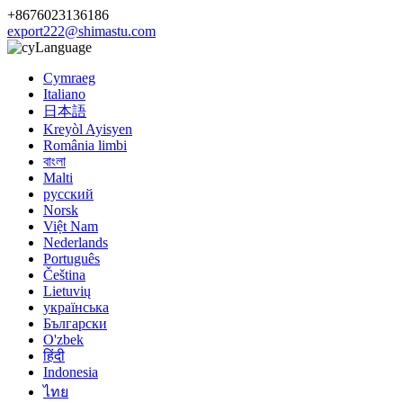
+8676023136186
export222@shimastu.com
Language
Cymraeg
Italiano
日本語
Kreyòl Ayisyen
România limbi
বাংলা
Malti
русский
Norsk
Việt Nam
Nederlands
Português
Čeština
Lietuvių
українська
Български
O'zbek
हिंदी
Indonesia
ไทย