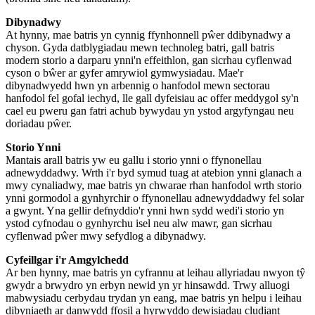
Dibynadwy
At hynny, mae batris yn cynnig ffynhonnell pŵer ddibynadwy a
chyson. Gyda datblygiadau mewn technoleg batri, gall batris
modern storio a darparu ynni'n effeithlon, gan sicrhau cyflenwad
cyson o bŵer ar gyfer amrywiol gymwysiadau. Mae'r
dibynadwyedd hwn yn arbennig o hanfodol mewn sectorau
hanfodol fel gofal iechyd, lle gall dyfeisiau ac offer meddygol sy'n
cael eu pweru gan fatri achub bywydau yn ystod argyfyngau neu
doriadau pŵer.
Storio Ynni
Mantais arall batris yw eu gallu i storio ynni o ffynonellau
adnewyddadwy. Wrth i'r byd symud tuag at atebion ynni glanach a
mwy cynaliadwy, mae batris yn chwarae rhan hanfodol wrth storio
ynni gormodol a gynhyrchir o ffynonellau adnewyddadwy fel solar
a gwynt. Yna gellir defnyddio'r ynni hwn sydd wedi'i storio yn
ystod cyfnodau o gynhyrchu isel neu alw mawr, gan sicrhau
cyflenwad pŵer mwy sefydlog a dibynadwy.
Cyfeillgar i'r Amgylchedd
Ar ben hynny, mae batris yn cyfrannu at leihau allyriadau nwyon tŷ
gwydr a brwydro yn erbyn newid yn yr hinsawdd. Trwy alluogi
mabwysiadu cerbydau trydan yn eang, mae batris yn helpu i leihau
dibyniaeth ar danwydd ffosil a hyrwyddo dewisiadau cludiant