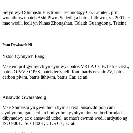
Sefydlwyd Shimastu Electronic Technology Co, Limited, prif
wneuthurwr batris Asid Plwm Seliedig a batris Lithiwm, yn 2001 ac
mae wedi'i leoli yn Ninas Zhongshan, Talaith Guangdong, Tsieina.
Pam Dewiswch Ni
Ystod Cynnyrch Eang
Mae ein prif gynnyrch yn cynnwys batris VRLA CCB, batris GEL,
batris OPzV / OPzS, batris terfynell ffont, batris oes hir 2V, batris
carbon plwm, batris lithiwm, batris Car, ac ati.
Ansawdd Gwarantedig
Mae Shimastu yn gweithio'n llym ar reoli ansawdd pob cam
cynhyrchu, gan sicrhau bod yr holl gynhyrchion yn berfformiad
dibynadwy ac o ansawdd uchel, ac mae'r cwmni wedi'i ardystio ag
ISO 9001, ISO 14001, UL a CE, ac ati.