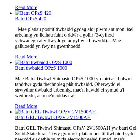
Read More
Batri OPzS 420
- Mae platiau positif tiwbaidd gydag aloi plwm antimoni isel
arbennig yn lleihau faint o ddŵr a gollir (3-cyfnod
ychwanegu at y flwyddyn ar gyflwr fflowydd). - Mae
galluoedd yn fwy na gwerthoedd
Read More
Batri tiwbaidd OPzS 1000
Mae Batri Tiwbwl Shimastu OPzS 1000 yn fatri asid plwm
tanddwr gyda thechnoleg plât tiwbaidd. Oherwydd ei
strwythur tiwbaidd arbennig, mae'n hawdd ei symud a'i
weithredu, ac mae'n addas i'w
Read More
Batri GEL Tiwbwl OPzV 2V1500AH
Batri GEL Tiwbwl Shimastu OPzV 2V1500AH yw batri Gel
Solid-State hiraf. Trwy gyfuno'r platiau positif tiwbaidd sydd
newydd eu datblygu gyda electrolyt geled fumed, mae'r