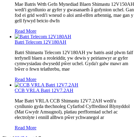
Mae Batris Wrth Gefn Mynediad Blaen Shimastu 12V150AH
wedi'i gynllunio ar gyfer y gwasanaeth â gofynion uchel. Gan
fod ei grid wedi'i wneud o aloi aml-elfen arbennig, mae gan y
gell fywyd beicio dwfn
Read More
Batri Telecom 12V180AH
Batri Shimastu Telecom 12V180AH yw batris asid plwm falf
terfynell blaen a reoleiddir, yw dewis y peirianwyr ar gyfer
cymwysiadau dwysedd pŵer uchel. Gyda'r galw mawr am
bŵer o fewn telathrebu, mae
Read More
CCB VRLA Batri 12V7.2AH
Mae Batri VRLA CCB Shimastu 12V7.2AH wedi'u
cynllunio gyda thechnoleg Cyfarfod Cyffredinol Blynyddol
(Mat Gwydr Amsugnol), platiau perfformiad uchel ac
electrolyte i ennill allbwn pŵer ychwanegol ar
Read More