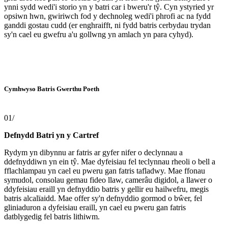
ynni sydd wedi'i storio yn y batri car i bweru'r tŷ. Cyn ystyried yr
opsiwn hwn, gwiriwch fod y dechnoleg wedi'i phrofi ac na fydd
ganddi gostau cudd (er enghraifft, ni fydd batris cerbydau trydan
sy'n cael eu gwefru a'u gollwng yn amlach yn para cyhyd).
Cymhwyso Batris Gwerthu Poeth
01/
Defnydd Batri yn y Cartref
Rydym yn dibynnu ar fatris ar gyfer nifer o declynnau a
ddefnyddiwn yn ein tŷ. Mae dyfeisiau fel teclynnau rheoli o bell a
fflachlampau yn cael eu pweru gan fatris tafladwy. Mae ffonau
symudol, consolau gemau fideo llaw, camerâu digidol, a llawer o
ddyfeisiau eraill yn defnyddio batris y gellir eu hailwefru, megis
batris alcalïaidd. Mae offer sy'n defnyddio gormod o bŵer, fel
gliniaduron a dyfeisiau eraill, yn cael eu pweru gan fatris
datblygedig fel batris lithiwm.