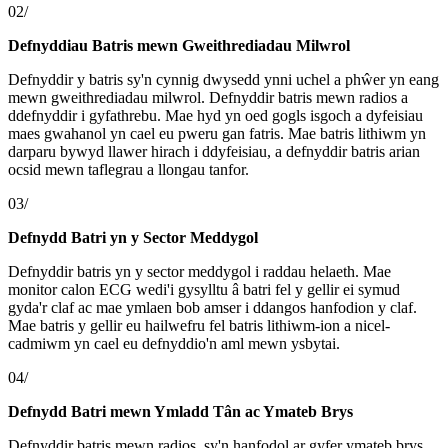
02/
Defnyddiau Batris mewn Gweithrediadau Milwrol
Defnyddir y batris sy'n cynnig dwysedd ynni uchel a phŵer yn eang
mewn gweithrediadau milwrol. Defnyddir batris mewn radios a
ddefnyddir i gyfathrebu. Mae hyd yn oed gogls isgoch a dyfeisiau
maes gwahanol yn cael eu pweru gan fatris. Mae batris lithiwm yn
darparu bywyd llawer hirach i ddyfeisiau, a defnyddir batris arian
ocsid mewn taflegrau a llongau tanfor.
03/
Defnydd Batri yn y Sector Meddygol
Defnyddir batris yn y sector meddygol i raddau helaeth. Mae
monitor calon ECG wedi'i gysylltu â batri fel y gellir ei symud
gyda'r claf ac mae ymlaen bob amser i ddangos hanfodion y claf.
Mae batris y gellir eu hailwefru fel batris lithiwm-ion a nicel-
cadmiwm yn cael eu defnyddio'n aml mewn ysbytai.
04/
Defnydd Batri mewn Ymladd Tân ac Ymateb Brys
Defnyddir batris mewn radios, sy'n hanfodol ar gyfer ymateb brys.