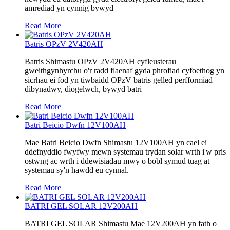
amrediad yn cynnig bywyd
Read More
Batris OPzV 2V420AH
Batris Shimastu OPzV 2V420AH cyfleusterau
gweithgynhyrchu o'r radd flaenaf gyda phrofiad cyfoethog yn
sicrhau ei fod yn tiwbaidd OPzV batris gelled perfformiad
dibynadwy, diogelwch, bywyd batri
Read More
Batri Beicio Dwfn 12V100AH
Mae Batri Beicio Dwfn Shimastu 12V100AH ​​yn cael ei
ddefnyddio fwyfwy mewn systemau trydan solar wrth i'w pris
ostwng ac wrth i ddewisiadau mwy o bobl symud tuag at
systemau sy'n hawdd eu cynnal.
Read More
BATRI GEL SOLAR 12V200AH
BATRI GEL SOLAR Shimastu Mae 12V200AH yn fath o